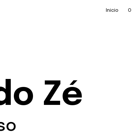
Inicio
O
do Zé
so